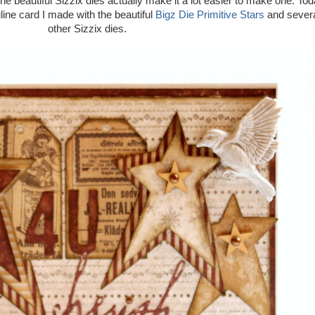
he beautiful Sizzix dies actually make it a lot easier to make one. Tod
ine card I made with the beautiful
Bigz Die Primitive Stars
and sever
other Sizzix dies.