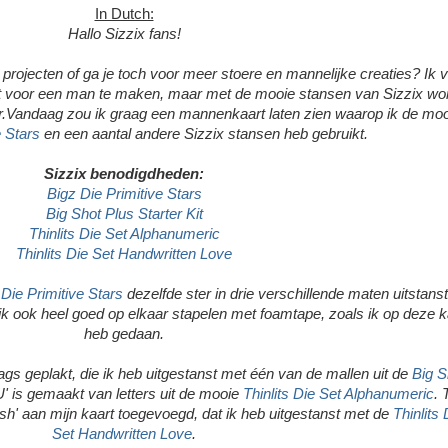
In Dutch:
Hallo Sizzix fans!
 projecten of ga je toch voor meer stoere en mannelijke creaties? Ik v
rt voor een man te maken, maar met de mooie stansen van Sizzix wo
er.Vandaag zou ik graag een mannenkaart laten zien waarop ik de mo
e Stars
en een aantal andere Sizzix stansen heb gebruikt.
Sizzix benodigdheden:
Bigz Die Primitive Stars
Big Shot Plus Starter Kit
Thinlits Die Set Alphanumeric
Thinlits Die Set Handwritten Love
Die Primitive Stars
dezelfde ster in drie verschillende maten uitstanst
jk ook heel goed op elkaar stapelen met foamtape, zoals ik op deze k
heb gedaan.
tags geplakt, die ik heb uitgestanst met één van de mallen uit de
Big S
U' is gemaakt van letters uit de mooie
Thinlits Die Set Alphanumeric
. 
ish' aan mijn kaart toegevoegd, dat ik heb uitgestanst met de
Thinlits 
Set Handwritten Love
.