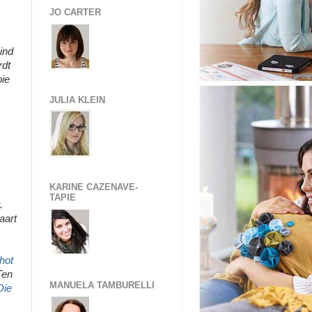
JO CARTER
ind
rdt
oie
JULIA KLEIN
KARINE CAZENAVE-
TAPIE
.
aart
hot
Ten
MANUELA TAMBURELLI
Die