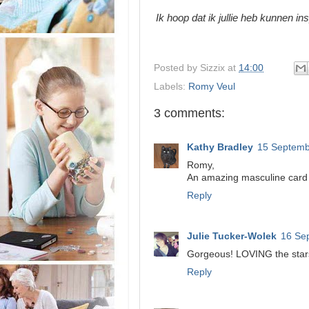
Ik hoop dat ik jullie heb kunnen i
Posted by
Sizzix
at
14:00
Labels:
Romy Veul
3 comments:
Kathy Bradley
15 Septemb
Romy,
An amazing masculine card 
Reply
Julie Tucker-Wolek
16 Se
Gorgeous! LOVING the stars,
Reply