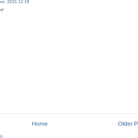
er, 2015 12:18
s!
Home
Older P
m)